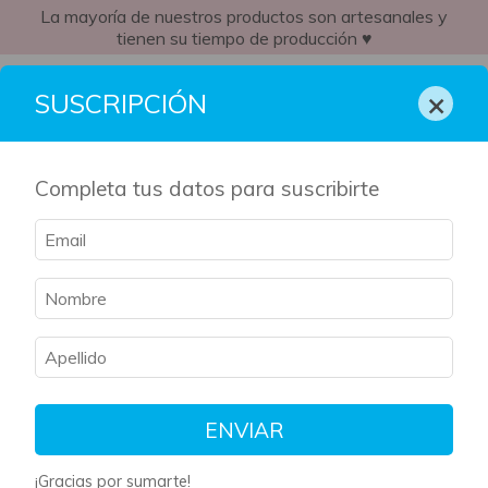
La mayoría de nuestros productos son artesanales y
tienen su tiempo de producción ♥
AR
×
SUSCRIPCIÓN
Completa tus datos para suscribirte
Inicio
/
Tienda literaria
/
Merch 3D
Merch 3D
Filtrar
Ordenar
ENVIAR
¡Gracias por sumarte!