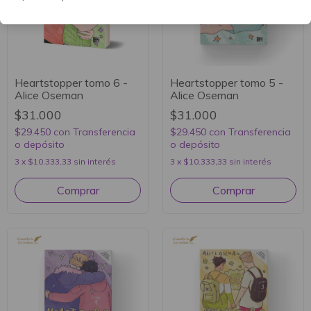
Heartstopper tomo 6 -
Heartstopper tomo 5 -
Alice Oseman
Alice Oseman
$31.000
$31.000
$29.450
con
Transferencia
$29.450
con
Transferencia
o depósito
o depósito
3
x
$10.333,33
sin interés
3
x
$10.333,33
sin interés