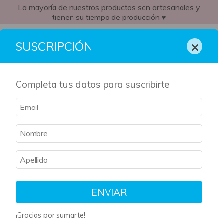
La mayoría de nuestros productos son artesanales y
tienen su tiempo de producción ♥
AR
×
SUSCRIPCIÓN
Completa tus datos para suscribirte
Inicio
/
Libros
/
Novela gráfica
Novela gráfica
Filtrar
Ordenar
ENVIAR
¡Gracias por sumarte!