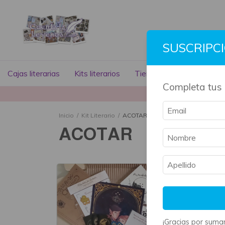
SUSCRIPC
Cajas literarias
Kits literarios
Tienda literaria
Libros
Completa tus 
La mayoría 
Inicio
/
Kit Literario
/
ACOTAR
ACOTAR
¡Gracias por sumar