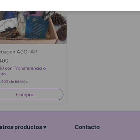
Reducido ACOTAR
400
30
con
Transferencia o
ito
.800
sin interés
tros productos ♥
Contacto