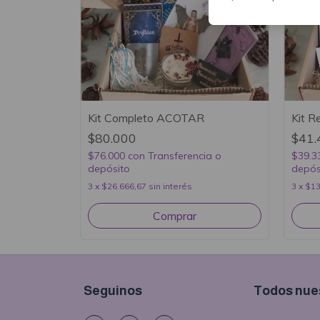
Kit Completo ACOTAR
Kit 
$80.000
$41.
$76.000
con
Transferencia o
$39.3
depósito
depós
3
x
$26.666,67
sin interés
3
x
$13
Seguinos
Todos nues