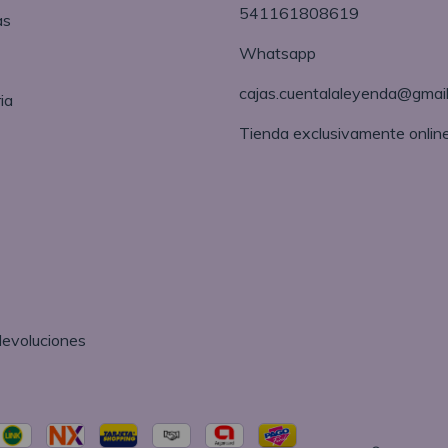
541161808619
as
Whatsapp
cajas.cuentalaleyenda@gmai
ia
Tienda exclusivamente onlin
devoluciones