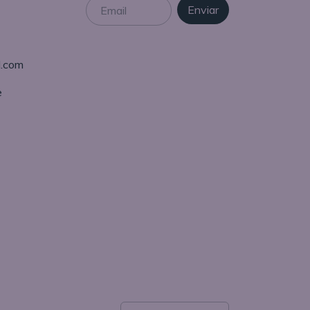
l.com
e