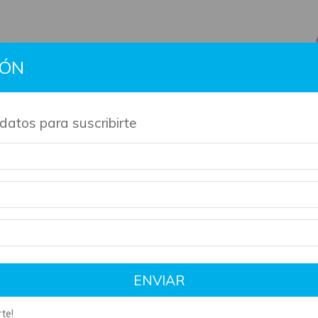
IÓN
BTS
Gift Cards
Información
Contacto
Políti
datos para suscribirte
de nuestros productos son artesanales y tienen su tiempo de 
ENVIAR
te!