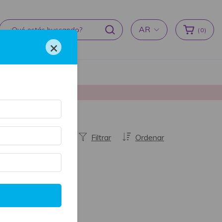
AR
(
0
)
×
cas de devoluciones
producción ♥
Filtrar
Ordenar