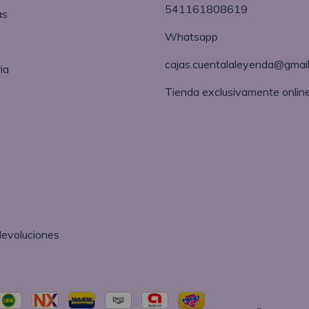
541161808619
as
Whatsapp
cajas.cuentalaleyenda@gmai
ia
Tienda exclusivamente onlin
devoluciones