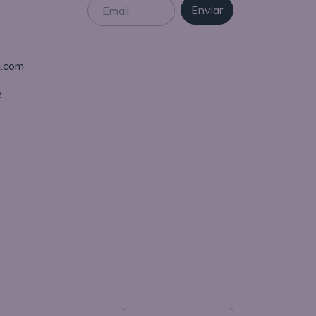
l.com
e