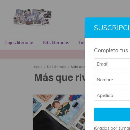
SUSCRIPC
Cajas literarias
Kits literarios
Tienda literaria
Libros
Completa tus 
La mayoría 
Inicio
/
Kit Literario
/
Más que rivales
Más que rivales
¡Gracias por sumar