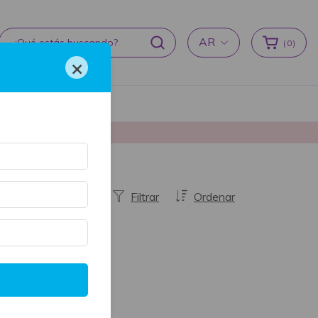
AR
(
0
)
×
cas de devoluciones
producción ♥
Filtrar
Ordenar