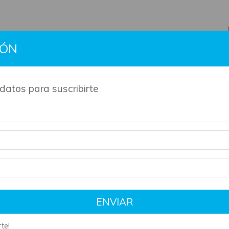
IÓN
BTS
Gift Cards
Información
Contacto
Políti
datos para suscribirte
de nuestros productos son artesanales y tienen su tiempo de 
ENVIAR
te!