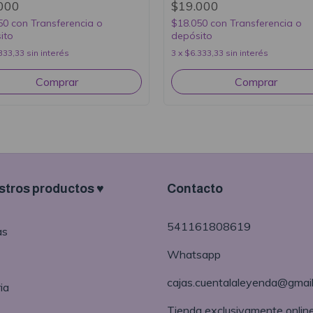
000
$19.000
50
con
Transferencia o
$18.050
con
Transferencia o
ito
depósito
333,33
sin interés
3
x
$6.333,33
sin interés
tros productos ♥
Contacto
541161808619
as
Whatsapp
cajas.cuentalaleyenda@gmai
ia
Tienda exclusivamente onlin