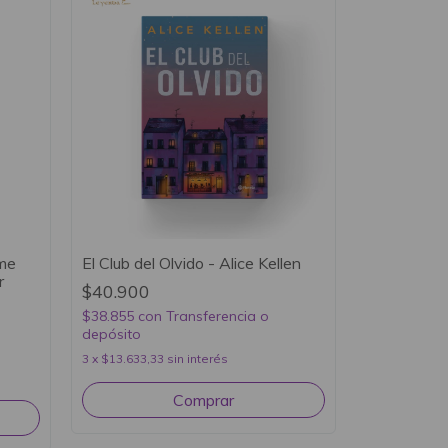
ame
El Club del Olvido - Alice Kellen
r
$40.900
$38.855
con
Transferencia o
depósito
3
x
$13.633,33
sin interés