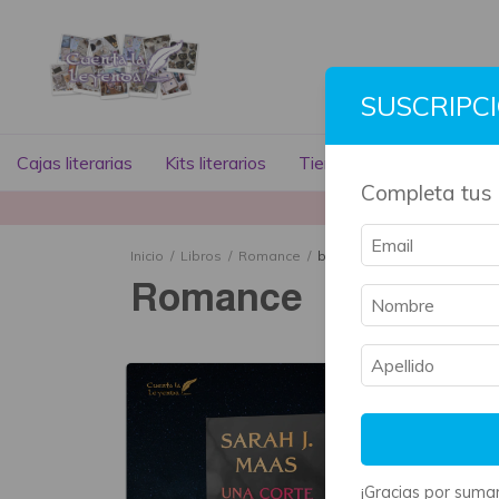
SUSCRIPC
Cajas literarias
Kits literarios
Tienda literaria
Libros
Completa tus 
La mayoría 
Inicio
/
Libros
/
Romance
/
breadcrumbs.no-debia-ser
Romance
¡Gracias por sumar