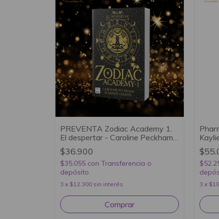
PREVENTA Zodiac Academy 1.
Phant
El despertar - Caroline Peckham
Kayli
y Susanne Valenti
$36.900
$55.
$35.055
con
Transferencia o
$52.2
depósito
depós
3
x
$12.300
sin interés
3
x
$18