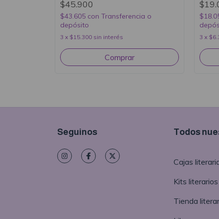
$45.900
$19.
$43.605
con
Transferencia o
$18.0
depósito
depós
3
x
$15.300
sin interés
3
x
$6.
Seguinos
Todos nues
Cajas literari
Kits literarios
Tienda literar