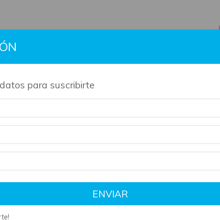
IÓN
BTS
Gift Cards
Información
Contacto
Políti
datos para suscribirte
de nuestros productos son artesanales y tienen su tiempo de 
-asi-amy-lea
ENVIAR
te!