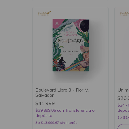
Boulevard Libro 3 - Flor M.
Un ma
Salvador
$26.
$41.999
$24.7
$39.899,05
con
Transferencia o
depós
depósito
3
x
$8.
3
x
$13.999,67
sin interés