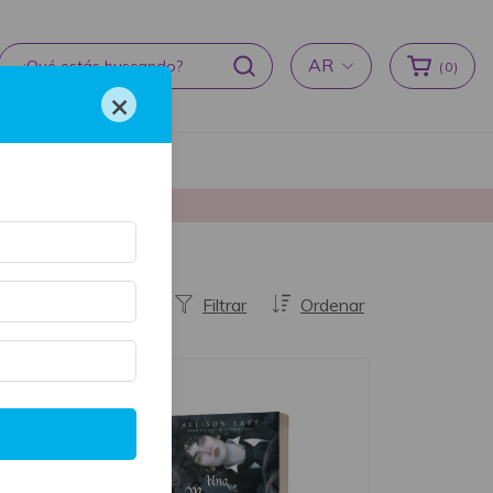
AR
(
0
)
×
cas de devoluciones
producción ♥
Filtrar
Ordenar