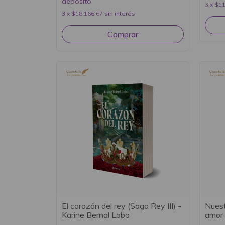
depósito
3
x
$11
3
x
$18.166,67
sin interés
El corazón del rey (Saga Rey III) -
Nuest
Karine Bernal Lobo
amor 