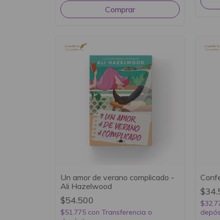
Un amor de verano complicado -
Confe
Ali Hazelwood
$34.
$54.500
$32.7
$51.775
con
Transferencia o
depós