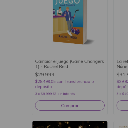
Cambiar el juego (Game Changers
La re
1) - Rachel Reid
Núñe
$29.999
$31.
$28.499,05
con
Transferencia o
$29.9
depósito
depós
3
x
$9.999,67
sin interés
3
x
$10