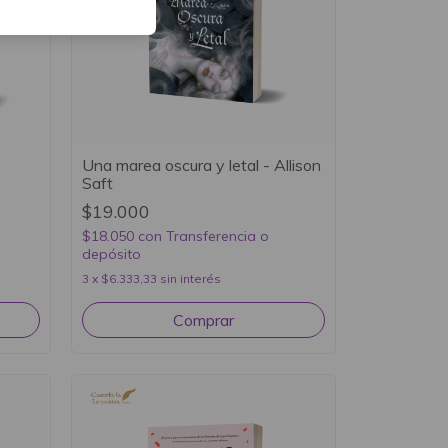
Una marea oscura y letal - Allison
Saft
$19.000
$18.050
con
Transferencia o
depósito
3
x
$6.333,33
sin interés