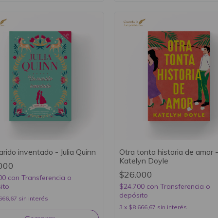
rido inventado - Julia Quinn
Otra tonta historia de amor 
Katelyn Doyle
000
$26.000
00
con
Transferencia o
ito
$24.700
con
Transferencia o
depósito
666,67
sin interés
3
x
$8.666,67
sin interés