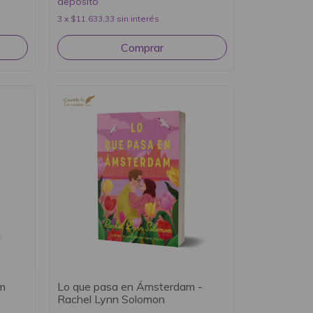
depósito
3
x
$11.633,33
sin interés
m
Lo que pasa en Ámsterdam -
Rachel Lynn Solomon