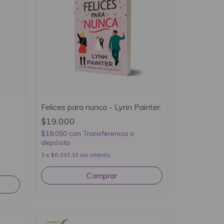
Felices para nunca - Lynn Painter
$19.000
$18.050
con
Transferencia o
depósito
3
x
$6.333,33
sin interés