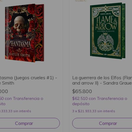
asma (Juegos crueles #1) -
La guerrera de los Elfos (Fl
e Smith
and arrow II) - Sandra Graue
000
$65.800
50
con
Transferencia o
$62.510
con
Transferencia o
ito
depósito
.333,33
sin interés
3
x
$21.933,33
sin interés