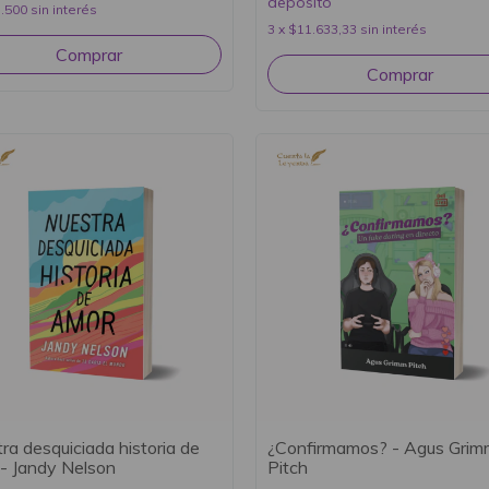
depósito
.500
sin interés
3
x
$11.633,33
sin interés
ra desquiciada historia de
¿Confirmamos? - Agus Grim
- Jandy Nelson
Pitch