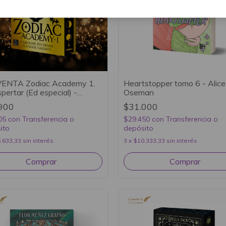
ENTA Zodiac Academy 1.
Heartstopper tomo 6 - Alice
spertar (Ed especial) -
Oseman
ine Peckham y Susanne
900
$31.000
ti
05
con
Transferencia o
$29.450
con
Transferencia o
ito
depósito
.633,33
sin interés
3
x
$10.333,33
sin interés