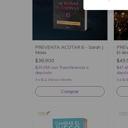
PREVENTA ACOTAR 6 - Sarah J
PREV
Maas
El de
Carol
$36.900
$49.
Valen
$35.055
con
Transferencia o
$47.4
depósito
depós
3
x
$12.300
sin interés
3
x
$16