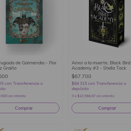
fugiada de Garmendia - Flor
Amor a la muerte, Black Bird
z Graiño
Academy #3 - Stella Tack
500
$67.700
25
con
Transferencia o
$64.315
con
Transferencia o
ito
depósito
.500
sin interés
3
x
$22.566,67
sin interés