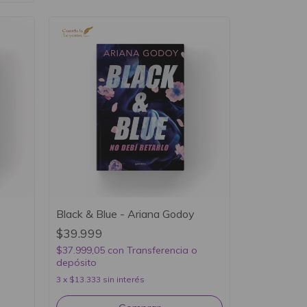
-
Black & Blue - Ariana Godoy
$39.999
$37.999,05
con
Transferencia o
depósito
3
x
$13.333
sin interés