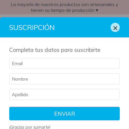
La mayoría de nuestros productos son artesanales y
tienen su tiempo de producción ♥
AR
×
SUSCRIPCIÓN
Completa tus datos para suscribirte
Inicio
/
Libros
/
Romance
/
breadcrumbs.como-terminar-una-historia-
de-amor-yulin-kuang
Romance
Filtrar
Ordenar
ENVIAR
¡Gracias por sumarte!