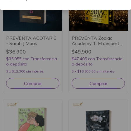
PREVENTA ACOTAR 6
PREVENTA Zodiac
- Sarah J Maas
Academy 1. El despertar
(Ed especial) - Caroline
$36.900
$49.900
Peckham y Susanne
$35.055
con
Transferencia
Valenti
$47.405
con
Transferencia
o depósito
o depósito
3
x
$12.300
sin interés
3
x
$16.633,33
sin interés