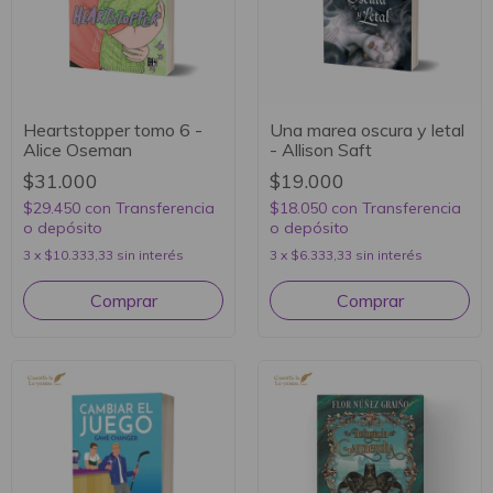
Heartstopper tomo 6 -
Una marea oscura y letal
Alice Oseman
- Allison Saft
$31.000
$19.000
$29.450
con
Transferencia
$18.050
con
Transferencia
o depósito
o depósito
3
x
$10.333,33
sin interés
3
x
$6.333,33
sin interés