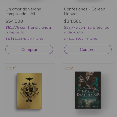
Un amor de verano
Confesiones - Colleen
complicado - Ali
Hoover
Hazelwood
$54.500
$34.500
$51.775
con
Transferencia
$32.775
con
Transferencia
o depósito
o depósito
3
x
$18.166,67
sin interés
3
x
$11.500
sin interés