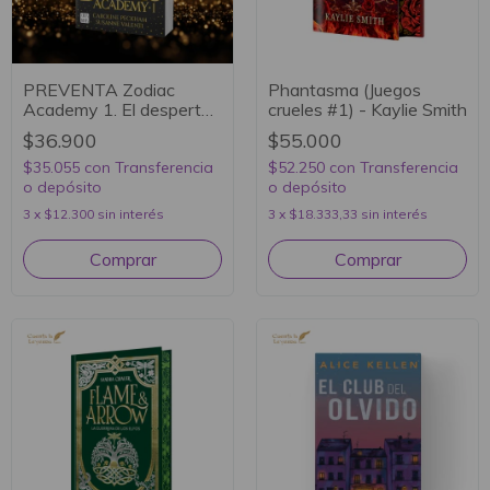
PREVENTA Zodiac
Phantasma (Juegos
Academy 1. El despertar
crueles #1) - Kaylie Smith
- Caroline Peckham y
$36.900
$55.000
Susanne Valenti
$35.055
con
Transferencia
$52.250
con
Transferencia
o depósito
o depósito
3
x
$12.300
sin interés
3
x
$18.333,33
sin interés