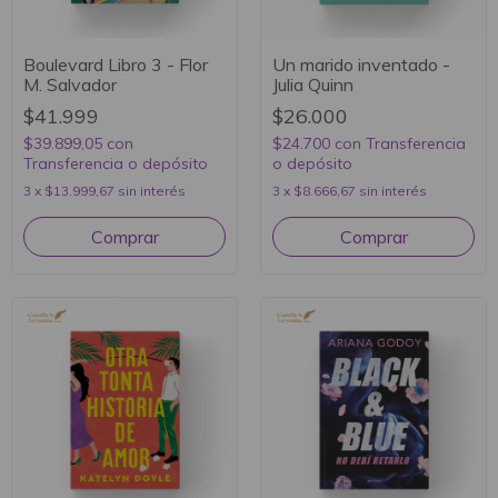
Boulevard Libro 3 - Flor
Un marido inventado -
M. Salvador
Julia Quinn
$41.999
$26.000
$39.899,05
con
$24.700
con
Transferencia
Transferencia o depósito
o depósito
3
x
$13.999,67
sin interés
3
x
$8.666,67
sin interés