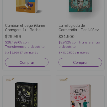
Cambiar el juego (Game
La refugiada de
Changers 1) - Rachel
Garmendia - Flor Núñez
Reid
Graiño
$29.999
$31.500
$28.499,05
con
$29.925
con
Transferencia
Transferencia o depósito
o depósito
3
x
$9.999,67
sin interés
3
x
$10.500
sin interés