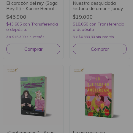
El corazón del rey (Saga
Nuestra desquiciada
Rey III) - Karine Bernal
historia de amor - Jandy
Lobo
Nelson
$45.900
$19.000
$43.605
con
Transferencia
$18.050
con
Transferencia
o depósito
o depósito
3
x
$15.300
sin interés
3
x
$6.333,33
sin interés
¿Confirmamos? - Agus
Lo que pasa en