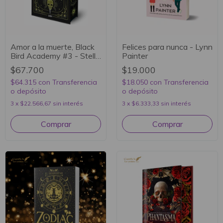
Amor a la muerte, Black
Felices para nunca - Lynn
Bird Academy #3 - Stella
Painter
Tack
$67.700
$19.000
$64.315
con
Transferencia
$18.050
con
Transferencia
o depósito
o depósito
3
x
$22.566,67
sin interés
3
x
$6.333,33
sin interés