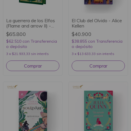
La guerrera de los Elfos
El Club del Olvido - Alice
(Flame and arrow II) -
Kellen
Sandra Grauer
$65.800
$40.900
$62.510
con
Transferencia
$38.855
con
Transferencia
o depósito
o depósito
3
x
$21.933,33
sin interés
3
x
$13.633,33
sin interés