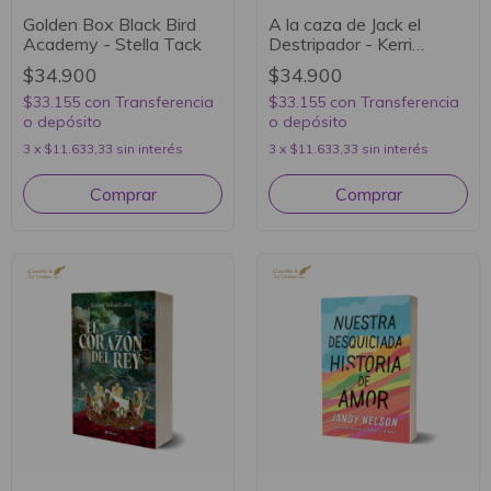
Golden Box Black Bird
A la caza de Jack el
Academy - Stella Tack
Destripador - Kerri
Maniscalco
$34.900
$34.900
$33.155
con
Transferencia
$33.155
con
Transferencia
o depósito
o depósito
3
x
$11.633,33
sin interés
3
x
$11.633,33
sin interés