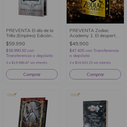
PREVENTA El día de la
PREVENTA Zodiac
Trilla (Empíreo) Edición
Academy 1. El despertar
con cantos tintados -
(Ed especial) - Caroline
$59.990
$49.900
Rebecca Yarros
Peckham y Susanne
$56.990,50
con
Valenti
$47.405
con
Transferencia
Transferencia o depósito
o depósito
3
x
$19.996,67
sin interés
3
x
$16.633,33
sin interés