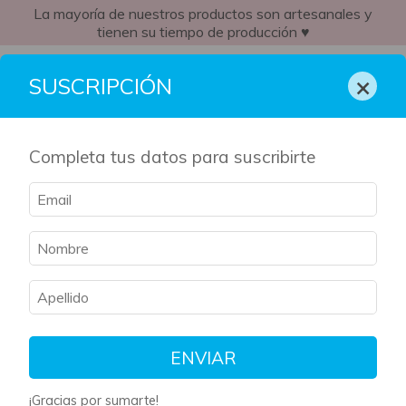
La mayoría de nuestros productos son artesanales y
tienen su tiempo de producción ♥
AR
×
SUSCRIPCIÓN
Completa tus datos para suscribirte
Inicio
/
Libros
/
Fantasía
/
breadcrumbs.ambrosia-c-n-crawford
Fantasía
Filtrar
Ordenar
ENVIAR
¡Gracias por sumarte!