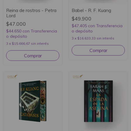
Reina de rostros - Petra
Babel - R. F. Kuang
Lord
$49.900
$47.000
$47.405
con
Transferencia
$44.650
con
Transferencia
o depósito
o depósito
3
x
$16.633,33
sin interés
3
x
$15.666,67
sin interés