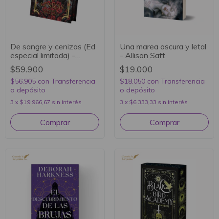
De sangre y cenizas (Ed
Una marea oscura y letal
especial limitada) -
- Allison Saft
Jennifer L Armentrout
$59.900
$19.000
$56.905
con
Transferencia
$18.050
con
Transferencia
o depósito
o depósito
3
x
$19.966,67
sin interés
3
x
$6.333,33
sin interés