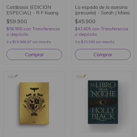
Catábasis (EDICIÓN
La espada de la asesina
ESPECIAL) - R F Kuang
(precuela) - Sarah J Maas
$59.900
$45.900
$56.905
con
Transferencia
$43.605
con
Transferencia
o depósito
o depósito
3
x
$19.966,67
sin interés
3
x
$15.300
sin interés