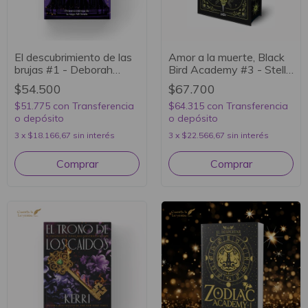
El descubrimiento de las
Amor a la muerte, Black
brujas #1 - Deborah
Bird Academy #3 - Stella
Harkness
Tack
$54.500
$67.700
$51.775
con
Transferencia
$64.315
con
Transferencia
o depósito
o depósito
3
x
$18.166,67
sin interés
3
x
$22.566,67
sin interés