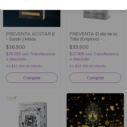
PREVENTA ACOTAR 6
PREVENTA El día de la
- Sarah J Maas
Trilla (Empíreo) -
Rebecca Yarros
$36.900
$39.900
$35.055
con
Transferencia
$37.905
con
Transferencia
o depósito
o depósito
3
x
$12.300
sin interés
3
x
$13.300
sin interés