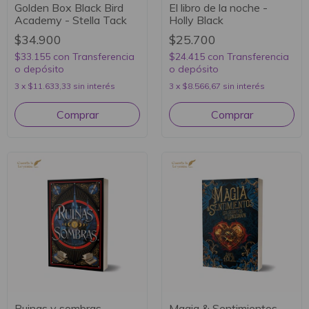
Golden Box Black Bird
El libro de la noche -
Academy - Stella Tack
Holly Black
$34.900
$25.700
$33.155
con
Transferencia
$24.415
con
Transferencia
o depósito
o depósito
3
x
$11.633,33
sin interés
3
x
$8.566,67
sin interés
Ruinas y sombras -
Magia & Sentimientos -