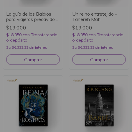
La guía de los Baldíos
Un reino entretejido -
para viajeros precavidos
Tahereh Mafi
- Sarah Brooks
$19.000
$19.000
$18.050
con
Transferencia
$18.050
con
Transferencia
o depósito
o depósito
3
x
$6.333,33
sin interés
3
x
$6.333,33
sin interés