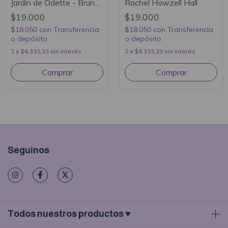
Jardín de Odette - Bruno
Rachel Howzell Hall
Puelles
$19.000
$19.000
$18.050
con
Transferencia
$18.050
con
Transferencia
o depósito
o depósito
3
x
$6.333,33
sin interés
3
x
$6.333,33
sin interés
Seguinos
Todos nuestros productos ♥