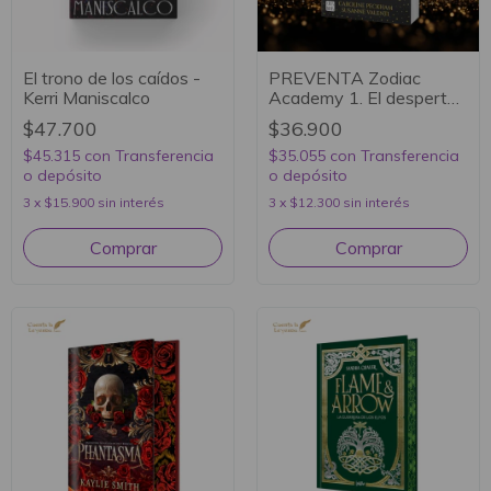
El trono de los caídos -
PREVENTA Zodiac
Kerri Maniscalco
Academy 1. El despertar
- Caroline Peckham y
$47.700
$36.900
Susanne Valenti
$45.315
con
Transferencia
$35.055
con
Transferencia
o depósito
o depósito
3
x
$15.900
sin interés
3
x
$12.300
sin interés