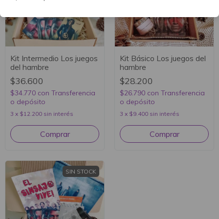
Kit Intermedio Los juegos
Kit Básico Los juegos del
del hambre
hambre
$36.600
$28.200
$34.770
con
Transferencia
$26.790
con
Transferencia
o depósito
o depósito
3
x
$12.200
sin interés
3
x
$9.400
sin interés
SIN STOCK