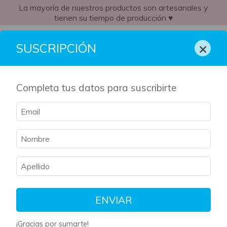
La mayoría de nuestros productos son artesanales y
tienen su tiempo de producción ♥
AR
×
SUSCRIPCIÓN
Completa tus datos para suscribirte
Inicio
/
breadcrumbs.kit-literario
/
Los Juegos del Hambre
Los Juegos del Hambre
Filtrar
Ordenar
ENVIAR
¡Gracias por sumarte!