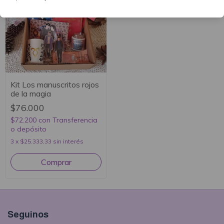
Kit Los manuscritos rojos
de la magia
$76.000
$72.200
con
Transferencia
o depósito
3
x
$25.333,33
sin interés
Seguinos