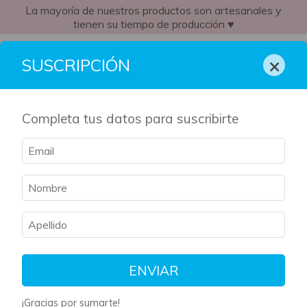
La mayoría de nuestros productos son artesanales y
tienen su tiempo de producción ♥
AR
×
SUSCRIPCIÓN
Completa tus datos para suscribirte
Inicio
/
breadcrumbs.caja-literaria
/
Los manuscritos rojos de la
magia
Los manuscritos rojos de
la magia
Filtrar
Ordenar
ENVIAR
¡Gracias por sumarte!