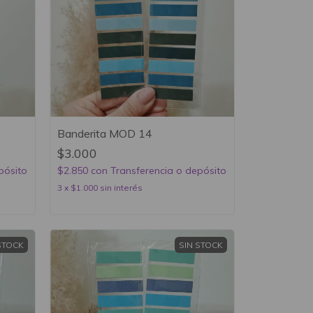
Banderita MOD 14
$3.000
pósito
$2.850
con
Transferencia o depósito
3
x
$1.000
sin interés
STOCK
SIN STOCK