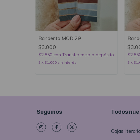
Banderita MOD 29
Band
$3.000
$3.0
$2.850
con
Transferencia o depósito
$2.85
3
x
$1.000
sin interés
3
x
$1.
Seguinos
Todos nues
Cajas literari