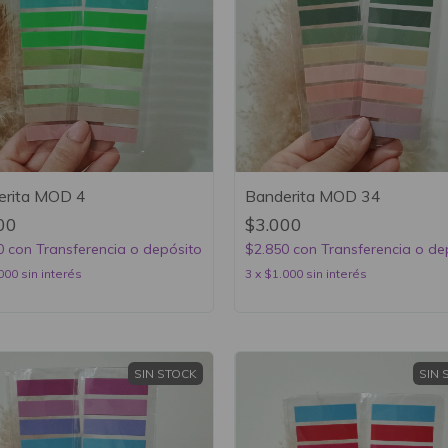
erita MOD 4
Banderita MOD 34
00
$3.000
0
con
Transferencia o depósito
$2.850
con
Transferencia o de
000
sin interés
3
x
$1.000
sin interés
SIN STOCK
SIN 