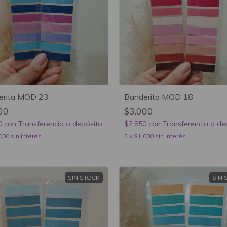
erita MOD 23
Banderita MOD 18
00
$3.000
0
con
Transferencia o depósito
$2.850
con
Transferencia o de
000
sin interés
3
x
$1.000
sin interés
SIN STOCK
SIN 