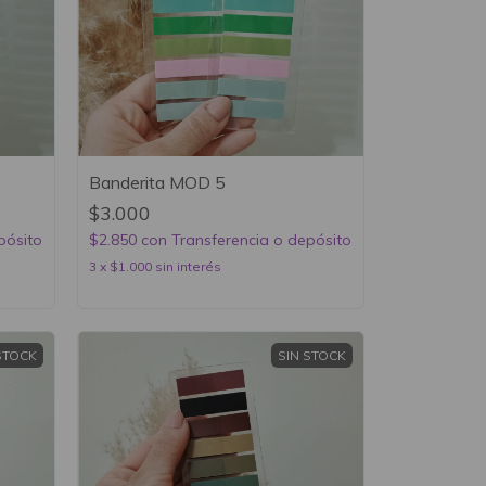
Banderita MOD 5
$3.000
pósito
$2.850
con
Transferencia o depósito
3
x
$1.000
sin interés
STOCK
SIN STOCK