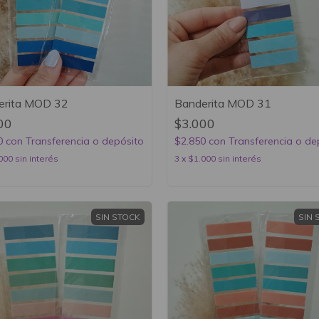
erita MOD 32
Banderita MOD 31
00
$3.000
0
con
Transferencia o depósito
$2.850
con
Transferencia o de
000
sin interés
3
x
$1.000
sin interés
SIN STOCK
SIN 