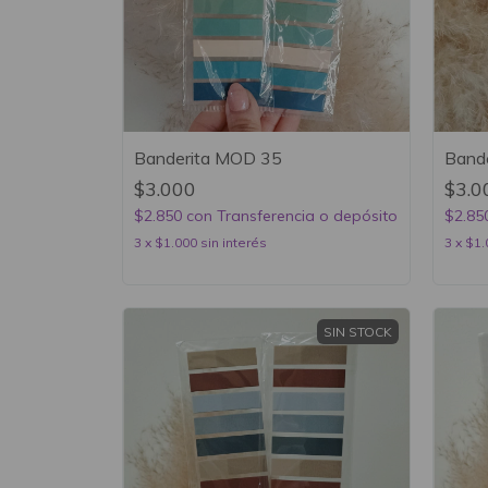
Banderita MOD 35
Band
$3.000
$3.0
$2.850
con
Transferencia o depósito
$2.85
3
x
$1.000
sin interés
3
x
$1.
SIN STOCK