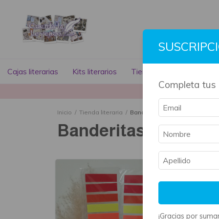
SUSCRIPC
Cajas literarias
Kits literarios
Tienda literaria
Libros
Completa tus 
La mayoría 
Inicio
/
Tienda literaria
/
Banderitas - post it
Banderitas - post it
¡Gracias por sumar