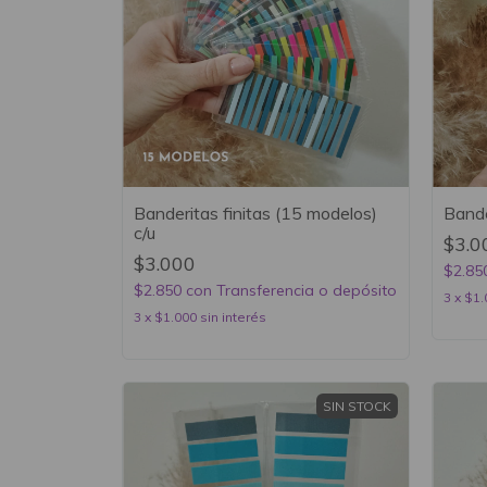
Banderitas finitas (15 modelos)
Band
c/u
$3.0
$3.000
$2.85
$2.850
con
Transferencia o depósito
3
x
$1.
3
x
$1.000
sin interés
SIN STOCK