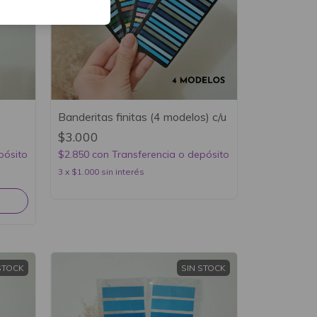
Banderitas finitas (4 modelos) c/u
$3.000
pósito
$2.850
con
Transferencia o depósito
3
x
$1.000
sin interés
STOCK
SIN STOCK