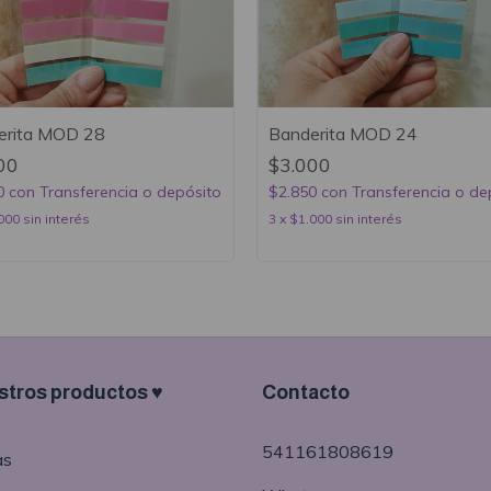
erita MOD 28
Banderita MOD 24
00
$3.000
0
con
Transferencia o depósito
$2.850
con
Transferencia o de
000
sin interés
3
x
$1.000
sin interés
tros productos ♥
Contacto
541161808619
as