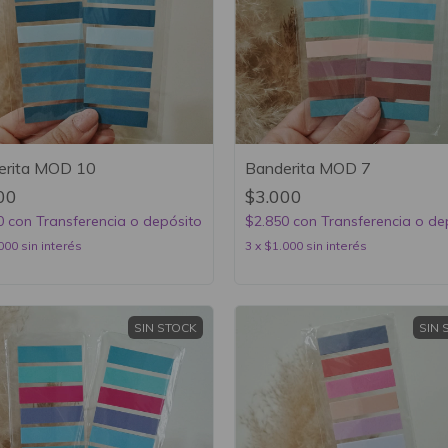
erita MOD 10
Banderita MOD 7
00
$3.000
0
con
Transferencia o depósito
$2.850
con
Transferencia o de
000
sin interés
3
x
$1.000
sin interés
SIN STOCK
SIN 