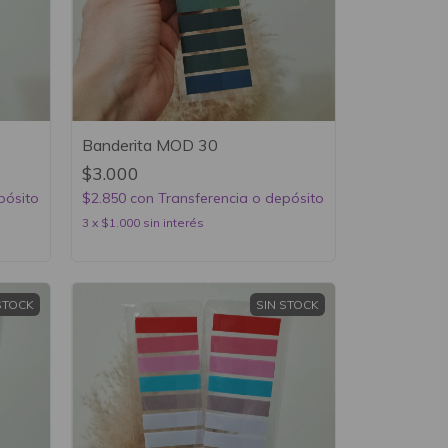
Banderita MOD 30
$3.000
pósito
$2.850
con
Transferencia o depósito
3
x
$1.000
sin interés
STOCK
SIN STOCK