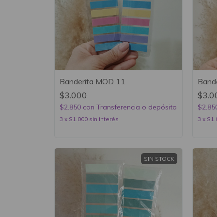
Banderita MOD 11
Band
$3.000
$3.0
$2.850
con
Transferencia o depósito
$2.85
3
x
$1.000
sin interés
3
x
$1.
SIN STOCK