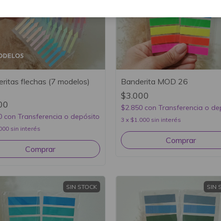
ritas flechas (7 modelos)
Banderita MOD 26
$3.000
00
$2.850
con
Transferencia o de
0
con
Transferencia o depósito
3
x
$1.000
sin interés
000
sin interés
SIN STOCK
SIN 