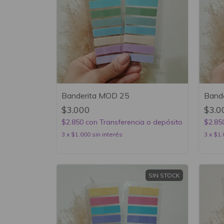
Banderita MOD 25
Band
$3.000
$3.0
$2.850
con
Transferencia o depósito
$2.85
3
x
$1.000
sin interés
3
x
$1.
SIN STOCK