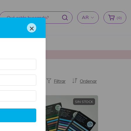
AR
(
0
)
×
cas de devoluciones
producción ♥
Filtrar
Ordenar
SIN STOCK