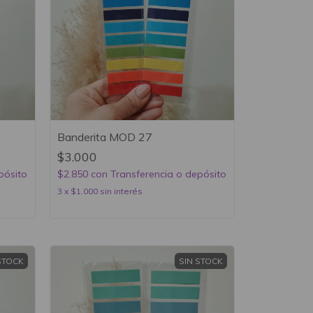
Banderita MOD 27
$3.000
pósito
$2.850
con
Transferencia o depósito
3
x
$1.000
sin interés
STOCK
SIN STOCK