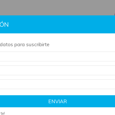
IÓN
BTS
Gift Cards
Información
Contacto
Políti
datos para suscribirte
de nuestros productos son artesanales y tienen su tiempo de 
ENVIAR
te!