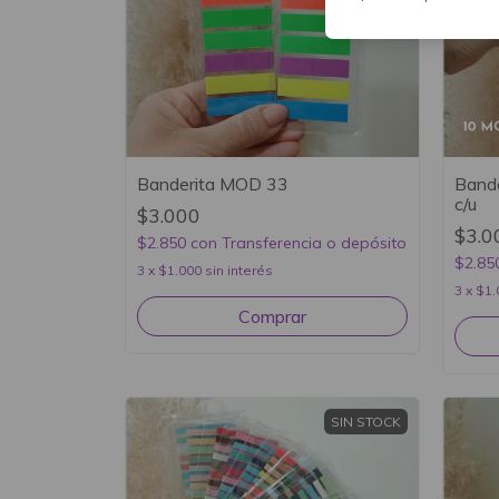
Banderita MOD 33
Bande
c/u
$3.000
$3.0
$2.850
con
Transferencia o depósito
$2.85
3
x
$1.000
sin interés
3
x
$1.
SIN STOCK